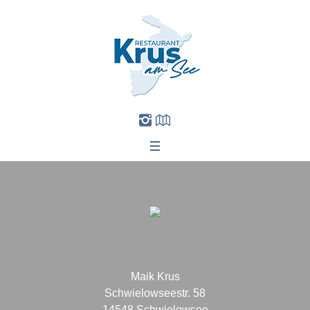
Maik Krus
us
Schwielowseestr. 58
14548 Schwielowsee